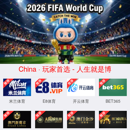
维多利亚老品牌76696vic(百度)
有限公司
维多利亚老品牌76696vic官网主页
产品中心
健康产品
中药保健
客服热线：
公示查询
集团OA
赋能中心
联系我们
中文
ENG
中药保健